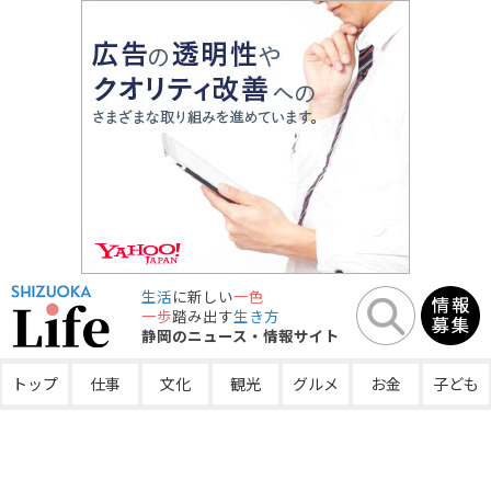
生活
に新しい
一色
一歩
踏み出す
生き方
静岡のニュース・情報サイト
トップ
仕事
文化
観光
グルメ
お金
子ども