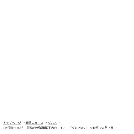
トップページ
最新ニュース
グルメ
なぜ溶けない？ 浜松の老舗和菓子店のアイス 「グミみたい」な食感で人気上昇中