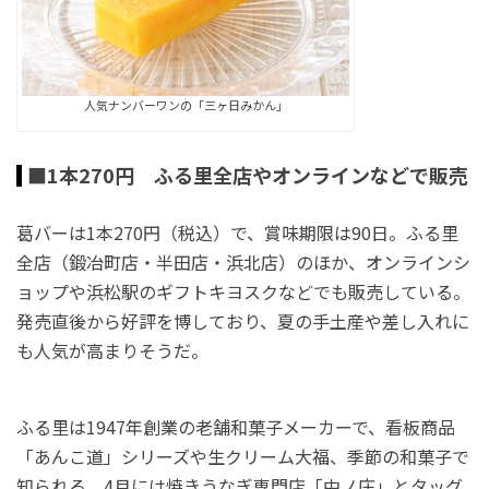
人気ナンバーワンの「三ヶ日みかん」
■1本270円 ふる里全店やオンラインなどで販売
葛バーは1本270円（税込）で、賞味期限は90日。ふる里
全店（鍛冶町店・半田店・浜北店）のほか、オンラインシ
ョップや浜松駅のギフトキヨスクなどでも販売している。
発売直後から好評を博しており、夏の手土産や差し入れに
も人気が高まりそうだ。
ふる里は1947年創業の老舗和菓子メーカーで、看板商品
「あんこ道」シリーズや生クリーム大福、季節の和菓子で
知られる。4月には焼きうなぎ専門店「中ノ庄」とタッグ