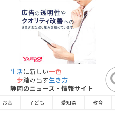
生活
に新しい
一色
一歩
踏み出す
生き方
静岡のニュース・情報サイト
お金
子ども
愛知県
教育