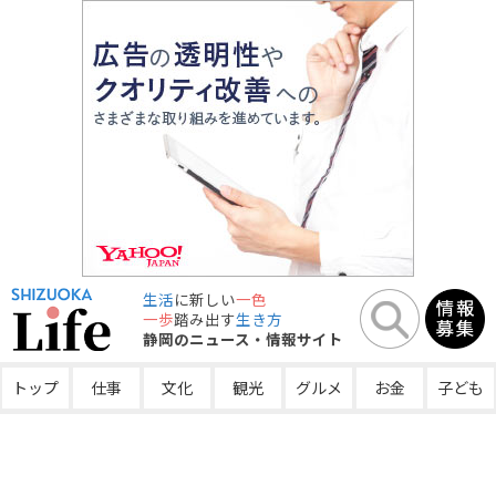
生活
に新しい
一色
一歩
踏み出す
生き方
静岡のニュース・情報サイト
トップ
仕事
文化
観光
グルメ
お金
子ども