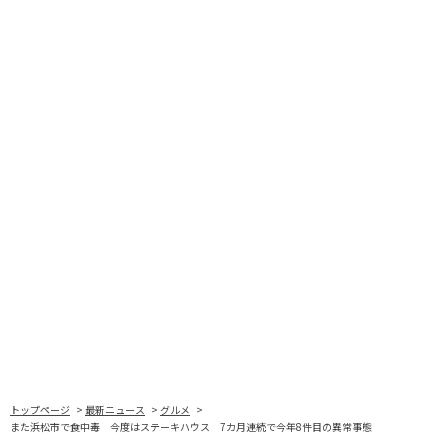
トップページ
最新ニュース
グルメ
また浜松市で食中毒 今度はステーキハウス 7カ月連続で今年8件目の異常事態