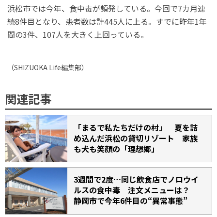
浜松市では今年、食中毒が頻発している。今回で7カ月連
続8件目となり、患者数は計445人に上る。すでに昨年1年
間の3件、107人を大きく上回っている。
（
SHIZUOKA Life
編集部）
関連記事
「まるで私たちだけの村」 夏を詰
め込んだ浜松の貸切リゾート 家族
も犬も笑顔の「理想郷」
3週間で2度…同じ飲食店でノロウイ
ルスの食中毒 注文メニューは？
静岡市で今年6件目の“異常事態”