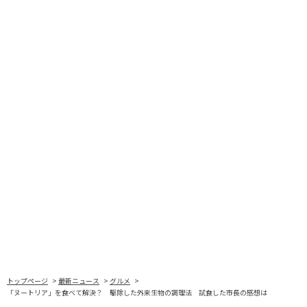
トップページ
最新ニュース
グルメ
「ヌートリア」を食べて解決？ 駆除した外来生物の調理法 試食した市長の感想は