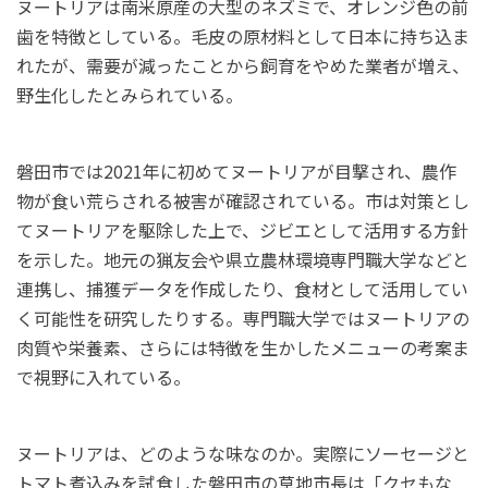
ヌートリアは南米原産の大型のネズミで、オレンジ色の前
歯を特徴としている。毛皮の原材料として日本に持ち込ま
れたが、需要が減ったことから飼育をやめた業者が増え、
野生化したとみられている。
磐田市では2021年に初めてヌートリアが目撃され、農作
物が食い荒らされる被害が確認されている。市は対策とし
てヌートリアを駆除した上で、ジビエとして活用する方針
を示した。地元の猟友会や県立農林環境専門職大学などと
連携し、捕獲データを作成したり、食材として活用してい
く可能性を研究したりする。専門職大学ではヌートリアの
肉質や栄養素、さらには特徴を生かしたメニューの考案ま
で視野に入れている。
ヌートリアは、どのような味なのか。実際にソーセージと
トマト煮込みを試食した磐田市の草地市長は「クセもな