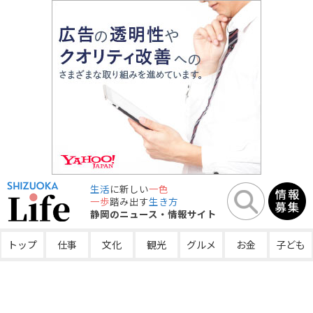
生活
に新しい
一色
一歩
踏み出す
生き方
静岡のニュース・情報サイト
トップ
仕事
文化
観光
グルメ
お金
子ども