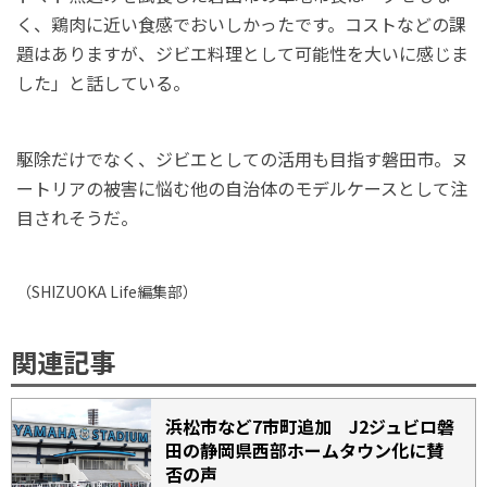
く、鶏肉に近い食感でおいしかったです。コストなどの課
題はありますが、ジビエ料理として可能性を大いに感じま
した」と話している。
駆除だけでなく、ジビエとしての活用も目指す磐田市。ヌ
ートリアの被害に悩む他の自治体のモデルケースとして注
目されそうだ。
（
SHIZUOKA Life
編集部）
関連記事
浜松市など7市町追加 J2ジュビロ磐
田の静岡県西部ホームタウン化に賛
否の声