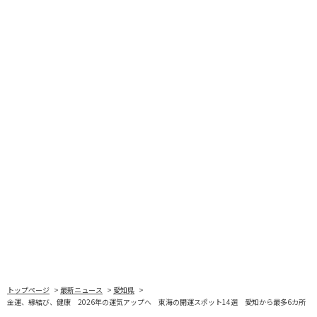
トップページ
最新ニュース
愛知県
金運、縁結び、健康 2026年の運気アップへ 東海の開運スポット14選 愛知から最多6カ所