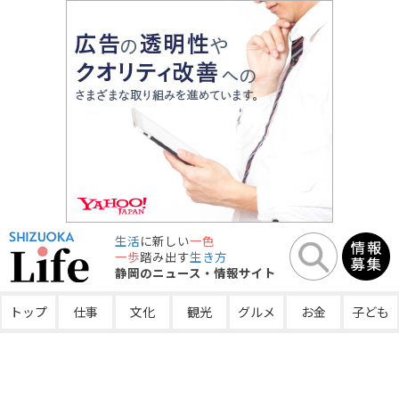
生活
に新しい
一色
一歩
踏み出す
生き方
静岡のニュース・情報サイト
トップ
仕事
文化
観光
グルメ
お金
子ども