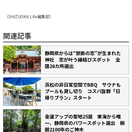
（
SHIZUOKA Life
編集部）
関連記事
静岡県からは“禁断の恋”が生まれた
神社 恋が叶う縁結びスポット 全
国26カ所選出
浜松の非日常空間でBBQ サウナも
プールも貸し切り コスパ抜群「日
帰りプラン」スタート
金運アップの聖地25選 東海から唯
一、静岡県のパワースポット選出 樹
齢2100年のご神木