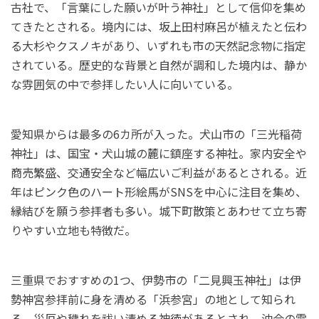
古社で、「言葉にした願いが叶う神社」として信仰を集め
てきたとされる。境内には、坂上田村麻呂が植えたと伝わ
る大杉やクスノキがあり、いずれも市の天然記念物に指定
されている。歴史的な背景と自然が調和した境内は、静か
な雰囲気の中で参拝したい人に向いている。
愛知県からは最多の6カ所が入った。犬山市の「三光稲荷
神社」は、国宝・犬山城の麓に鎮座する神社。家内安全や
商売繁盛、交通安全など幅広いご利益があるとされる。近
年はピンク色のハート形絵馬がSNSを中心に注目を集め、
縁結びを願う参拝者も多い。城下町散策とあわせて立ち寄
りやすい立地も特徴だ。
三重県でおすすめの1つ、伊勢市の「二見興玉神社」は伊
勢神宮参拝前に身を清める「浜参宮」の地として知られ
る。災厄や穢れを祓い清める神徳があるとされ、沖合の霊