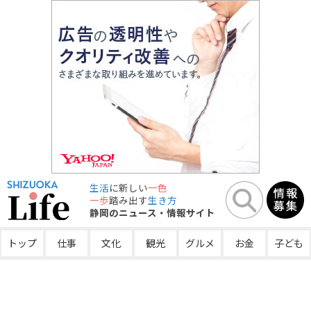
生活
に新しい
一色
一歩
踏み出す
生き方
静岡のニュース・情報サイト
トップ
仕事
文化
観光
グルメ
お金
子ども