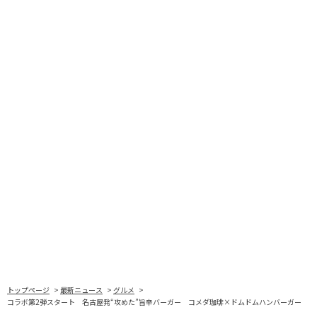
トップページ
最新ニュース
グルメ
コラボ第2弾スタート 名古屋発“攻めた”旨辛バーガー コメダ珈琲×ドムドムハンバーガー