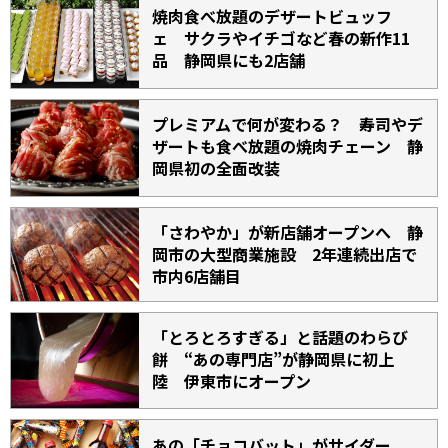
焼肉食べ放題のデザートビュッフ
ェ サクラやイチゴなど春の新作11
品 静岡県にも2店舗
プレミアムで何が変わる？ 寿司やデ
ザートも食べ放題の焼肉チェーン 静
岡県初の全面改装
「さわやか」が新店舗オープンへ 静
岡市の大型商業施設 2年連続出店で
市内6店舗目
「とろとろすぎる」と話題のわらび
餅 “あの専門店”が静岡県に初上
陸 伊東市にオープン
あの「チョコバット」がサイダー