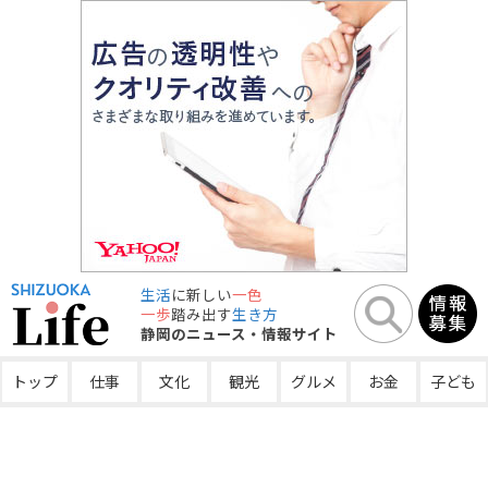
生活
に新しい
一色
一歩
踏み出す
生き方
静岡のニュース・情報サイト
トップ
仕事
文化
観光
グルメ
お金
子ども