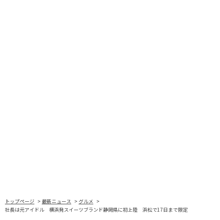
トップページ
最新ニュース
グルメ
社長は元アイドル 横浜発スイーツブランド静岡県に初上陸 浜松で17日まで限定