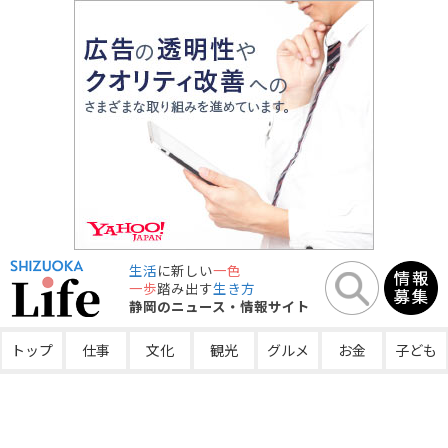
生活
に新しい
一色
一歩
踏み出す
生き方
静岡のニュース・情報サイト
トップ
仕事
文化
観光
グルメ
お金
子ども