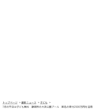
トップページ
最新ニュース
子ども
7月の平日は子ども無料 静岡市の大浜公園プール 匿名の寄付2500万円を活用