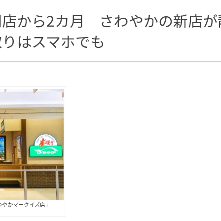
閉店から2カ月 さわやかの新店が
取りはスマホでも
わやかマークイズ店」