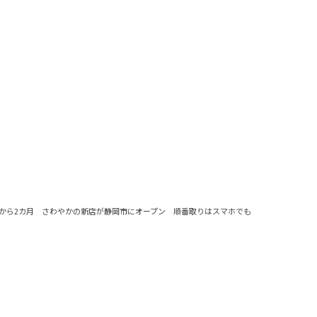
から2カ月 さわやかの新店が静岡市にオープン 順番取りはスマホでも