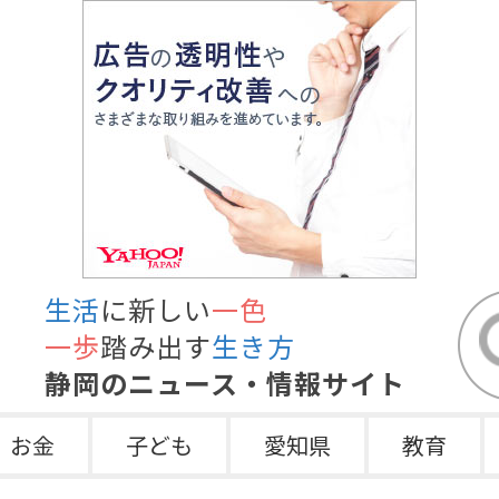
生活
に新しい
一色
一歩
踏み出す
生き方
静岡のニュース・情報サイト
お金
子ども
愛知県
教育