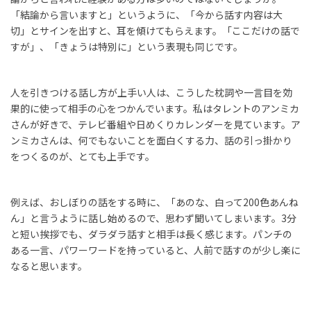
「結論から言いますと」というように、「今から話す内容は大
切」とサインを出すと、耳を傾けてもらえます。「ここだけの話で
すが」、「きょうは特別に」という表現も同じです。
人を引きつける話し方が上手い人は、こうした枕詞や一言目を効
果的に使って相手の心をつかんでいます。私はタレントのアンミカ
さんが好きで、テレビ番組や日めくりカレンダーを見ています。ア
ンミカさんは、何でもないことを面白くする力、話の引っ掛かり
をつくるのが、とても上手です。
例えば、おしぼりの話をする時に、「あのな、白って
200
色あんね
ん」と言うように話し始めるので、思わず聞いてしまいます。
3
分
と短い挨拶でも、ダラダラ話すと相手は長く感じます。パンチの
ある一言、パワーワードを持っていると、人前で話すのが少し楽に
なると思います。