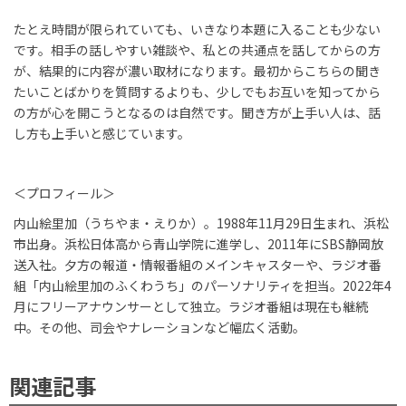
たとえ時間が限られていても、いきなり本題に入ることも少ない
です。相手の話しやすい雑談や、私との共通点を話してからの方
が、結果的に内容が濃い取材になります。最初からこちらの聞き
たいことばかりを質問するよりも、少しでもお互いを知ってから
の方が心を開こうとなるのは自然です。聞き方が上手い人は、話
し方も上手いと感じています。
＜プロフィール＞
内山絵里加（うちやま・えりか）。
1988
年
11
月
29
日生まれ、浜松
市出身。浜松日体高から青山学院に進学し、
2011
年に
SBS
静岡放
送入社。夕方の報道・情報番組のメインキャスターや、ラジオ番
組「内山絵里加のふくわうち」のパーソナリティを担当。
2022
年
4
月にフリーアナウンサーとして独立。ラジオ番組は現在も継続
中。その他、司会やナレーションなど幅広く活動。
関連記事