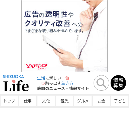
生活
に新しい
一色
一歩
踏み出す
生き方
静岡のニュース・情報サイト
トップ
仕事
文化
観光
グルメ
お金
子ども