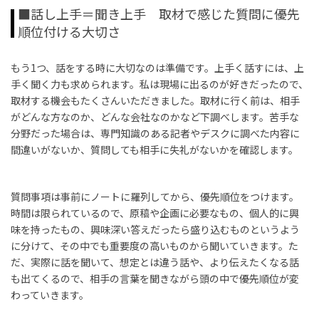
■話し上手＝聞き上手 取材で感じた質問に優先
順位付ける大切さ
もう
1
つ、話をする時に大切なのは準備です。上手く話すには、上
手く聞く力も求められます。私は現場に出るのが好きだったので、
取材する機会もたくさんいただきました。取材に行く前は、相手
がどんな方なのか、どんな会社なのかなど下調べします。苦手な
分野だった場合は、専門知識のある記者やデスクに調べた内容に
間違いがないか、質問しても相手に失礼がないかを確認します。
質問事項は事前にノートに羅列してから、優先順位をつけます。
時間は限られているので、原稿や企画に必要なもの、個人的に興
味を持ったもの、興味深い答えだったら盛り込むものというよう
に分けて、その中でも重要度の高いものから聞いていきます。た
だ、実際に話を聞いて、想定とは違う話や、より伝えたくなる話
も出てくるので、相手の言葉を聞きながら頭の中で優先順位が変
わっていきます。