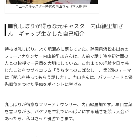
ニュースキャスター時代の内山さん（本人提供）
■乳しぼりが得意な元キャスター内山絵里加さ
ん ギャップ生かした自己紹介
特技は乳しぼり。よく肥溜めに落ちていた。静岡県浜松市出身の
フリーアナウンサー内山絵里加さんは、人前で話す時や初対面の
人との挨拶で一言目を大切にしている。これまでの経験や日々感
じたことをつづるコラム「うちやまのこばなし」、第
2
回のテーマ
は「関心を持ってもらう話し方」。内山さんは、パワーワードと優
先順位をつけた準備をポイントに挙げる。
乳しぼりが得意なフリーアナウンサー、内山絵里加です。早口言葉
を言いながら、バケツを牛乳でいっぱいにする速さを競う大会が
あったら、私はきっと優勝できます。