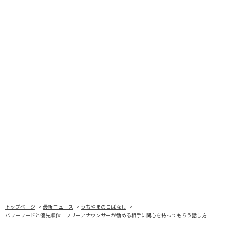
トップページ
最新ニュース
うちやまのこばなし
パワーワードと優先順位 フリーアナウンサーが勧める相手に関心を持ってもらう話し方