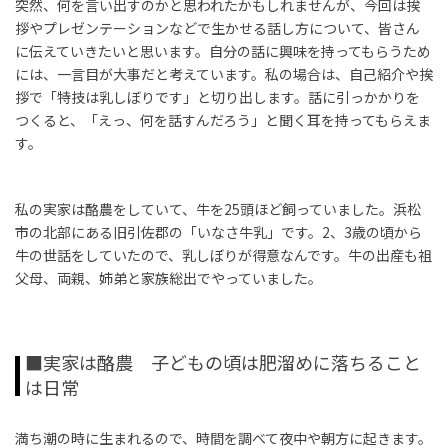
突然、何を言い出すのかと思われたかもしれませんが、今回は挨
拶やプレゼンテーションなどで生かせる話し方について、皆さん
に伝えていきたいと思います。自分の話に興味を持ってもらうため
には、一言目が大事だと考えています。私の場合は、自己紹介や挨
拶で「特技は乳しぼりです」と切り出します。話に引っかかりを
つくると、「えっ、何を話すんだろう」と聞く耳を持ってもらえま
す。
私の実家は酪農をしていて、牛を
25
頭ほど飼っていました。浜松
市の北部にある旧引佐郡の「いなさ牛乳」です。
2
、
3
歳の頃から
牛の世話をしていたので、乳しぼりが得意なんです。牛の出産も祖
父母、両親、姉弟と家族総出でやっていました。
■実家は酪農 子どもの頃は肥溜めに落ちること
は日常
満ち潮の時に生まれるので、時間を調べて夜中や朝方に起きます。