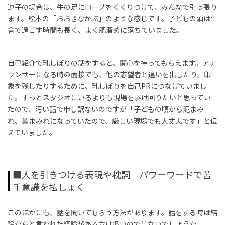
逆子の場合は、牛の足にロープをくくりつけて、みんなで引っ張り
ます。絵本の「おおきなかぶ」のような感じです。子どもの頃は牛
舎で過ごす時間も長く、よく肥溜めに落ちていました。
自己紹介で乳しぼりの話をすると、関心を持ってもらえます。アナ
ウンサーになる時の面接でも、他の志望者と違いを出したり、印
象を残したりするために、乳しぼりを自己
PR
につなげていまし
た。ずっとスタジオにいるよりも現場を駆け回りたいと思ってい
たので、汚い話で申し訳ないのですが「子どもの頃から泥まみ
れ、糞まみれになっていたので、厳しい現場でも大丈夫です」と伝
えていました。
■人を引きつける表現や枕詞 パワーワードで苦
手意識を払しょく
このほかにも、話を聞いてもらう方法があります。話をする時は結
論からと言われた経験がある方は多いのではないでしょうか。