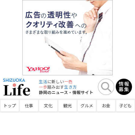
生活
に新しい
一色
一歩
踏み出す
生き方
静岡のニュース・情報サイト
トップ
仕事
文化
観光
グルメ
お金
子ども