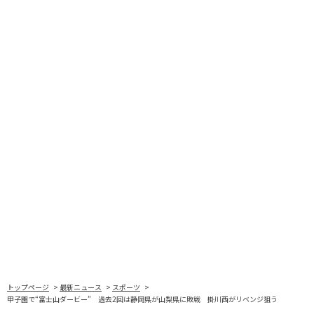
トップページ
最新ニュース
スポーツ
甲子園で“富士山ダービー” 過去2回は静岡県が山梨県に敗戦 掛川西がリベンジ狙う