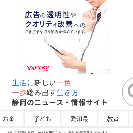
生活
に新しい
一色
一歩
踏み出す
生き方
静岡のニュース・情報サイト
お金
子ども
愛知県
教育
由 1位は金銭面の負担 2位は必要性がない 全体の2割を超えた3位は？