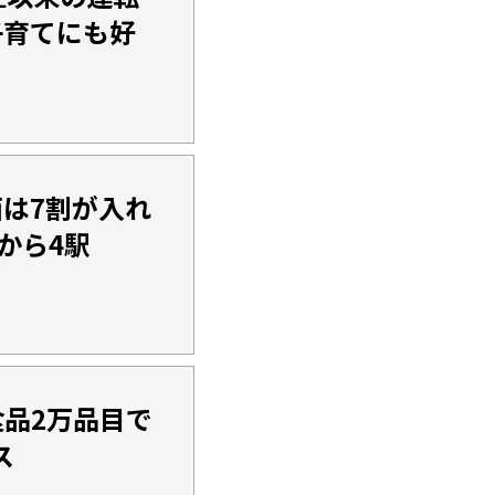
子育てにも好
西は7割が入れ
から4駅
食品2万品目で
ス