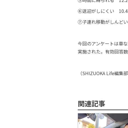
⑤時間に縛られる 12.
⑥送迎がしにくい 10.
⑦子連れ移動がしんどい 
今回のアンケートは車な
実施された。有効回答数は
（
SHIZUOKA Life
編集部
関連記事