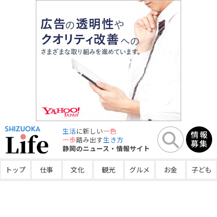
生活
に新しい
一色
一歩
踏み出す
生き方
静岡のニュース・情報サイト
トップ
仕事
文化
観光
グルメ
お金
子ども