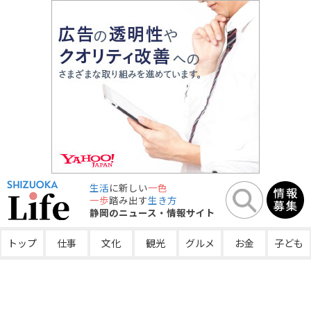
生活
に新しい
一色
一歩
踏み出す
生き方
静岡のニュース・情報サイト
トップ
仕事
文化
観光
グルメ
お金
子ども