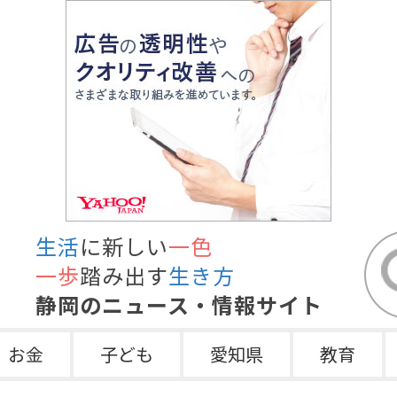
生活
に新しい
一色
一歩
踏み出す
生き方
静岡のニュース・情報サイト
お金
子ども
愛知県
教育