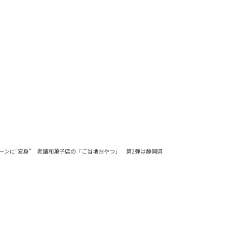
ーンに“変身” 老舗和菓子店の「ご当地おやつ」 第2弾は静岡県