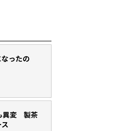
になったの
も異変 製茶
ース