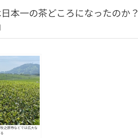
は日本一の茶どころになったのか
」
や牧之原市などでは広大な
がる