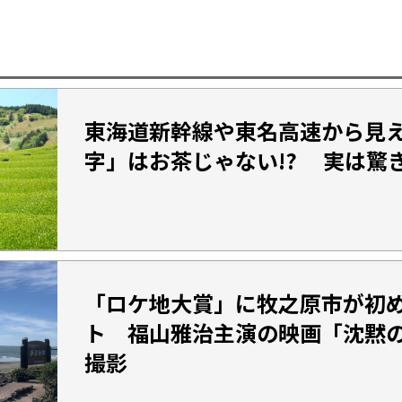
東海道新幹線や東名高速から見
字」はお茶じゃない!? 実は驚
「ロケ地大賞」に牧之原市が初
ト 福山雅治主演の映画「沈黙
撮影