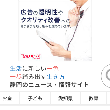
生活
に新しい
一色
一歩
踏み出す
生き方
静岡のニュース・情報サイト
お金
子ども
愛知県
教育