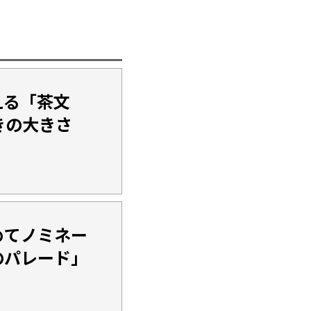
える「茶文
きの大きさ
めてノミネー
のパレード」