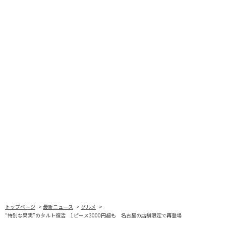
トップページ
最新ニュース
グルメ
“特別な果実”のタルト復活 1ピース3000円超も 名古屋の店舗限定で再登場