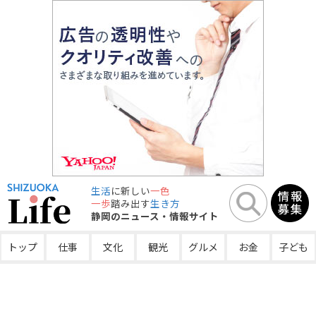
生活
に新しい
一色
一歩
踏み出す
生き方
静岡のニュース・情報サイト
トップ
仕事
文化
観光
グルメ
お金
子ども