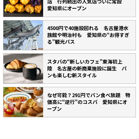
店 行列続出の人気店ついに常設
愛知県にオープン
4500円で40施設回れる 名古屋港水
族館や明治村も 愛知県の“お得すぎ
る”観光パス
スタバの“新しいカフェ”東海初上
陸 名古屋の新商業施設に誕生 パ
ンも楽しむ新スタイル
なぜ可能？291円でパン食べ放題 物
価高に“逆行”のコスパ 愛知県にオ
ープン