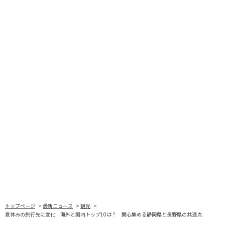
トップページ
最新ニュース
観光
夏休みの旅行先に変化 海外と国内トップ10は？ 関心集める静岡県と長野県の共通点