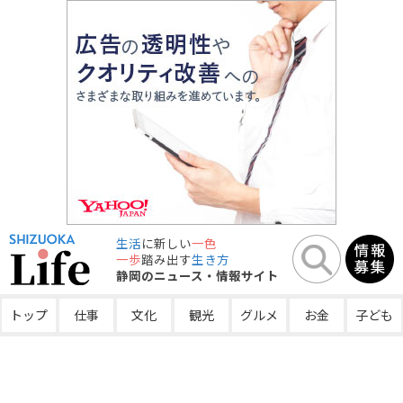
生活
に新しい
一色
一歩
踏み出す
生き方
静岡のニュース・情報サイト
トップ
仕事
文化
観光
グルメ
お金
子ども