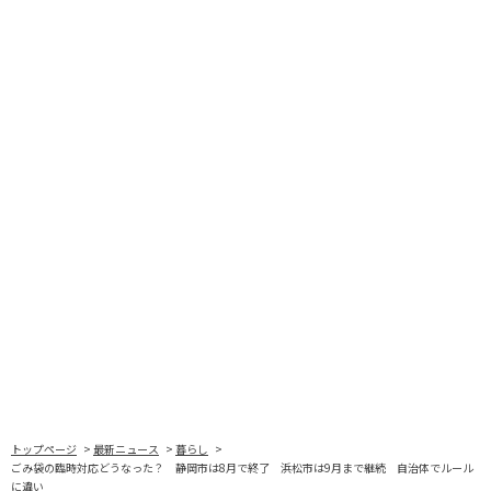
トップページ
最新ニュース
暮らし
ごみ袋の臨時対応どうなった？ 静岡市は8月で終了 浜松市は9月まで継続 自治体でルール
に違い