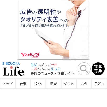
生活
に新しい
一色
一歩
踏み出す
生き方
静岡のニュース・情報サイト
トップ
仕事
文化
観光
グルメ
お金
子ども