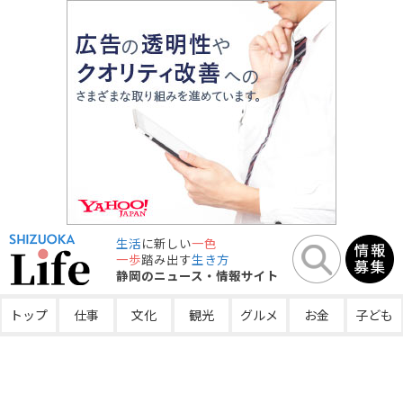
生活
に新しい
一色
一歩
踏み出す
生き方
静岡のニュース・情報サイト
トップ
仕事
文化
観光
グルメ
お金
子ども