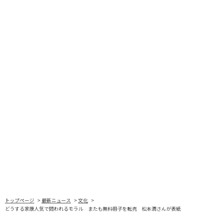
トップページ
最新ニュース
文化
どうする家康人気で問われるモラル またも無料冊子を転売 松本潤さんが表紙