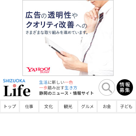
生活
に新しい
一色
一歩
踏み出す
生き方
静岡のニュース・情報サイト
トップ
仕事
文化
観光
グルメ
お金
子ども