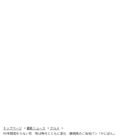
トップページ
最新ニュース
グルメ
49年間変わらない形 味は時代とともに変化 静岡県のご当地パン「かにぱん」