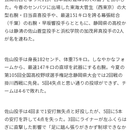
た。今春のセンバツに出場した東海大菅生（西東京）の大
型右腕・日当直喜投手や、最速151キロを誇る幕張総合
（千葉）の右腕・早坂響投手らとともに、静岡県の高校か
らは静清の佐山蒼空投手と浜松学院の加茂昇真投手の2人
が名を連ねた。
佐山投手は身長182センチ、体重75キロ。しなやかなフォ
ームから、最速147キロの直球を武器にする右腕。今夏の
第105回全国高校野球選手権記念静岡県大会では2回戦の
掛川西戦に先発。5回4失点と思い通りの投球ができず、チ
ームは4-6で敗れた。
佐山投手は4回まで1安打無失点と好投したが、5回に5本
の安打を許して4点を失った。3回にライナーが左ふくらは
ぎに直撃した影響で「足に踏ん張りがきかず制球できなか