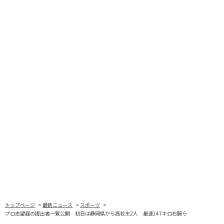
トップページ
最新ニュース
スポーツ
プロ志望届の提出者一覧公開 初日は静岡県から高校生2人 最速147キロ右腕ら