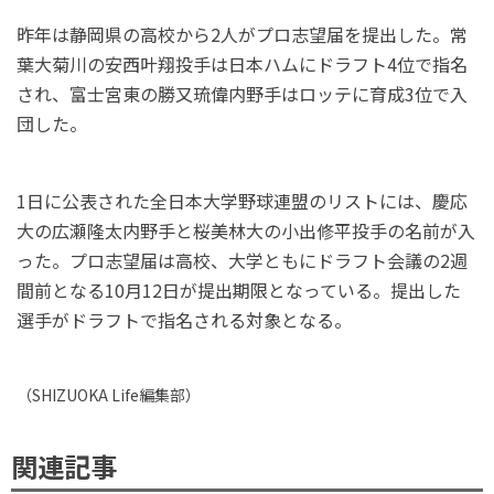
昨年は静岡県の高校から2人がプロ志望届を提出した。常
葉大菊川の安西叶翔投手は日本ハムにドラフト4位で指名
され、富士宮東の勝又琉偉内野手はロッテに育成3位で入
団した。
1日に公表された全日本大学野球連盟のリストには、慶応
大の広瀬隆太内野手と桜美林大の小出修平投手の名前が入
った。プロ志望届は高校、大学ともにドラフト会議の2週
間前となる10月12日が提出期限となっている。提出した
選手がドラフトで指名される対象となる。
（
SHIZUOKA Life
編集部）
関連記事