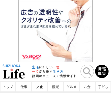
生活
に新しい
一色
一歩
踏み出す
生き方
静岡のニュース・情報サイト
トップ
仕事
文化
観光
グルメ
お金
子ども