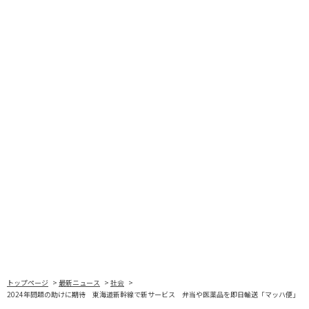
トップページ
最新ニュース
社会
2024年問題の助けに期待 東海道新幹線で新サービス 弁当や医薬品を即日輸送「マッハ便」