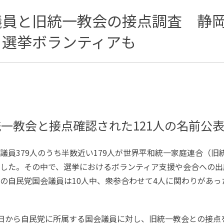
議員と旧統一教会の接点調査 静岡
 選挙ボランティアも
統一教会と接点確認された
121
人の名前公
議員
379
人のうち半数近い
179
人が世界平和統一家庭連合（旧
した。その中で、選挙におけるボランティア支援や会合への出
の自民党国会議員は
10
人中、衆参合わせて
4
人に関わりがあっ
日から自民党に所属する国会議員に対し、旧統一教会との接点