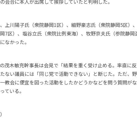
の会合に本人が出席して挨拶していたと判明した。
、上川陽子氏（衆院静岡
1
区）、細野豪志氏（衆院静岡
5
区）
岡
7
区）、塩谷立氏（衆院比例東海）、牧野京夫氏（参院静岡
になかった。
の茂木敏充幹事長は会見で「結果を重く受け止める。率直に反
たない議員には「同じ党で活動できない」と断じた。ただ、野
一教会に便宜を図った活動をしたかどうかなどを問う質問がな
っている。
）