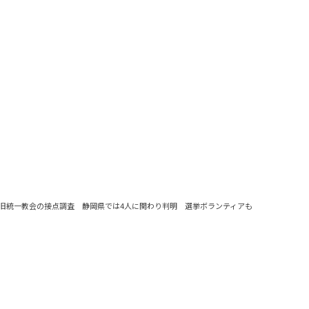
旧統一教会の接点調査 静岡県では4人に関わり判明 選挙ボランティアも