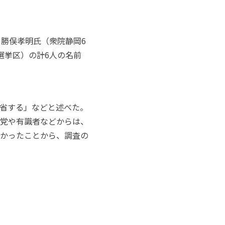
、勝俣孝明氏（衆院静岡
6
選挙区）の計
6
人の名前
省する」などと述べた。
党や有識者などからは、
かったことから、調査の