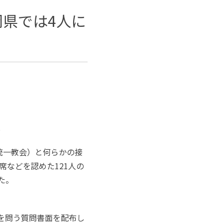
県では4人に
表
統一教会）と何らかの接
席などを認めた
121
人の
た。
を問う質問書面を配布し