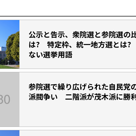
公示と告示、衆院選と参院選の
は? 特定枠、統一地方選とは?
ない選挙用語
参院選で繰り広げられた自民党
派閥争い 二階派が茂木派に勝