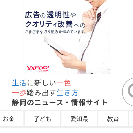
生活
に新しい
一色
一歩
踏み出す
生き方
静岡のニュース・情報サイト
お金
子ども
愛知県
教育