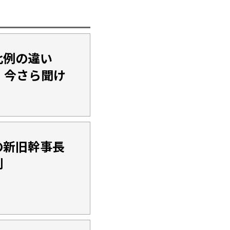
比例の違い
 今さら聞け
の新旧幹事長
利