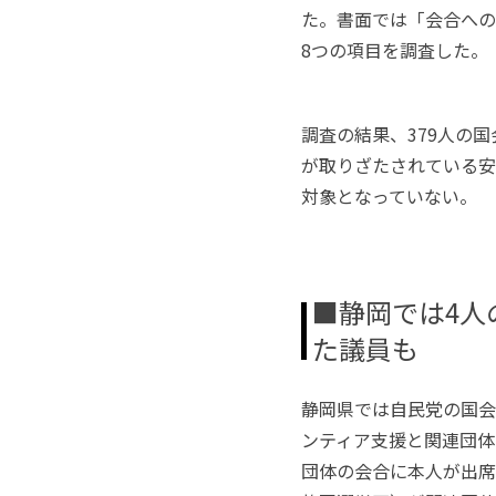
た。書面では「会合への
8
つの項目を調査した。
調査の結果、
379
人の国
が取りざたされている安
対象となっていない。
■静岡では
4
人
た議員も
静岡県では自民党の国会
ンティア支援と関連団体
団体の会合に本人が出席