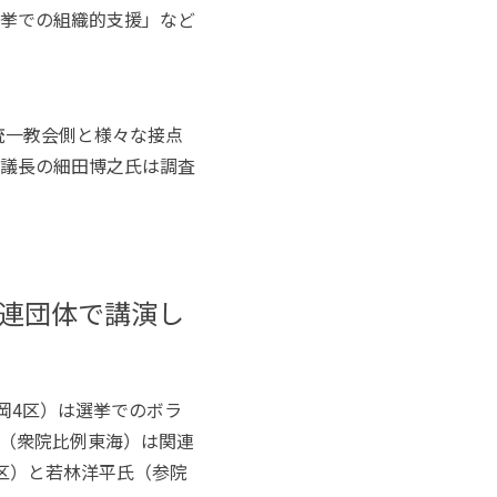
挙での組織的支援」など
統一教会側と様々な接点
議長の細田博之氏は調査
連団体で講演し
岡
4
区）は選挙でのボラ
（衆院比例東海）は関連
区）と若林洋平氏（参院