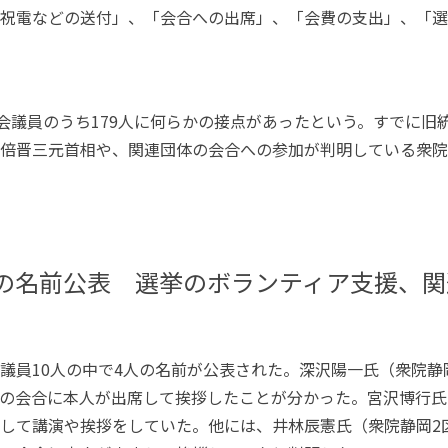
祝電などの送付」、「会合への出席」、「会費の支出」、「選
会議員のうち
179
人に何らかの接点があったという。すでに旧
倍晋三元首相や、関連団体の会合への参加が判明している衆院
の名前公表 選挙のボランティア支援、関
議員
10
人の中で
4
人の名前が公表された。深沢陽一氏（衆院静
の会合に本人が出席して挨拶したことが分かった。宮沢博行氏
して講演や挨拶をしていた。他には、井林辰憲氏（衆院静岡
2