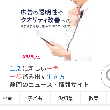
生活
に新しい
一色
一歩
踏み出す
生き方
静岡のニュース・情報サイト
お金
子ども
愛知県
教育