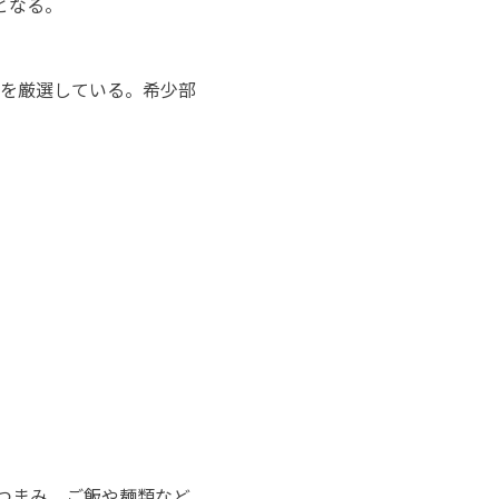
となる。
牛を厳選している。希少部
おつまみ、ご飯や麺類など