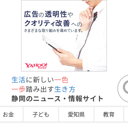
生活
に新しい
一色
一歩
踏み出す
生き方
静岡のニュース・情報サイト
お金
子ども
愛知県
教育