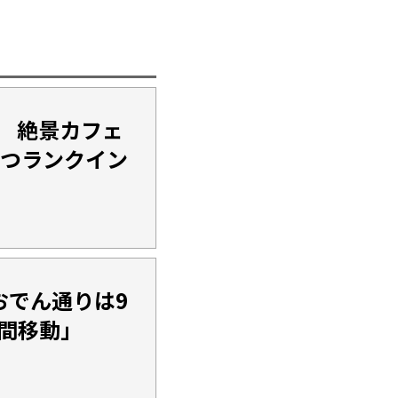
 絶景カフェ
2つランクイン
おでん通りは9
間移動」