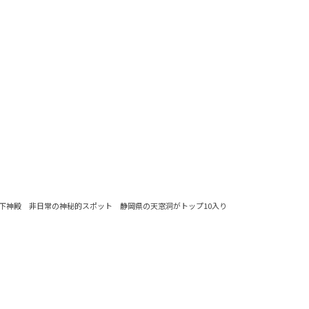
下神殿 非日常の神秘的スポット 静岡県の天窓洞がトップ10入り