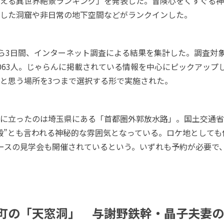
える異世界絶景ランキング」を発表した。冒険心をくすぐる神
した洞窟や非日常の地下空間などがランクインした。
から3日間、インターネット調査による結果を集計した。調査対象
1063人。じゃらんに掲載されている情報を中心にピックアップ
と思う場所を3つまで選択する形で実施された。
に立ったのは埼玉県にある「首都圏外郭放水路」。国土交通省
殿”とも言われる神秘的な雰囲気となっている。ロケ地としても
ースの見学会も開催されているという。いずれも予約が必要で
町の「天窓洞」 与謝野鉄幹・晶子夫妻