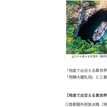
上からも見える天窓洞（西伊
「地底で出合える異世界
「飛騨大鍾乳洞」と三重
【地底で出合える異世界
①首都圏外郭放水路（埼