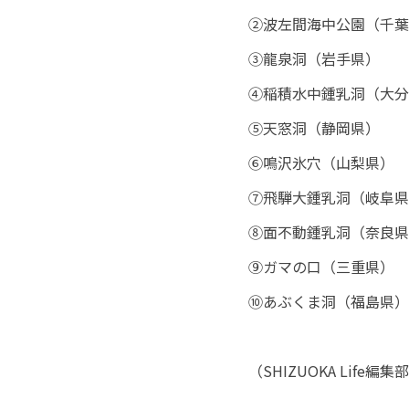
②波左間海中公園（千葉
③龍泉洞（岩手県）
④稲積水中鍾乳洞（大分
⑤天窓洞（静岡県）
⑥鳴沢氷穴（山梨県）
⑦飛騨大鍾乳洞（岐阜県
⑧面不動鍾乳洞（奈良県
⑨ガマの口（三重県）
⑩あぶくま洞（福島県）
（
SHIZUOKA Life
編集部