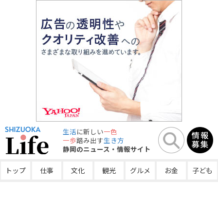
生活
に新しい
一色
一歩
踏み出す
生き方
静岡のニュース・情報サイト
トップ
仕事
文化
観光
グルメ
お金
子ども