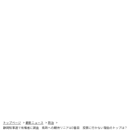
トップページ
最新ニュース
政治
静岡知事選で有権者に調査 県政への期待リニアは3番目 投票に行かない理由のトップは？