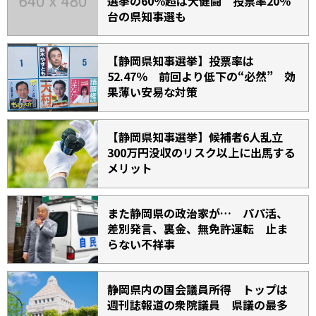
選挙の60％超は大健闘 投票率20％
台の県知事選も
【静岡県知事選挙】投票率は
52.47％ 前回より低下の“必然” 効
果薄い安易な対策
【静岡県知事選挙】候補者6人乱立
300万円没収のリスク以上に出馬する
メリット
また静岡県の政治家が… パパ活、
差別発言、裏金、無免許運転 止ま
らない不祥事
静岡県内の国会議員所得 トップは
週刊誌報道の衆院議員 県議の最多