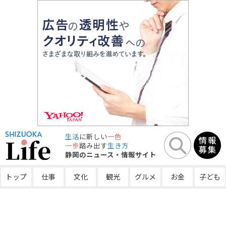
生活
に新しい
一色
一歩
踏み出す
生き方
静岡のニュース・情報サイト
トップ
仕事
文化
観光
グルメ
お金
子ども