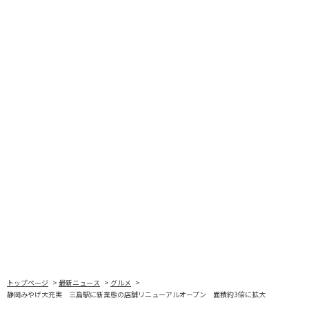
トップページ
最新ニュース
グルメ
静岡みやげ大充実 三島駅に新業態の店舗リニューアルオープン 面積約3倍に拡大