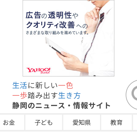
生活
に新しい
一色
一歩
踏み出す
生き方
静岡のニュース・情報サイト
お金
子ども
愛知県
教育