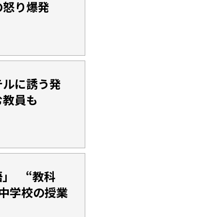
の怒り爆発
テルに誘う発
む教員も
」 “教科
中学校の授業