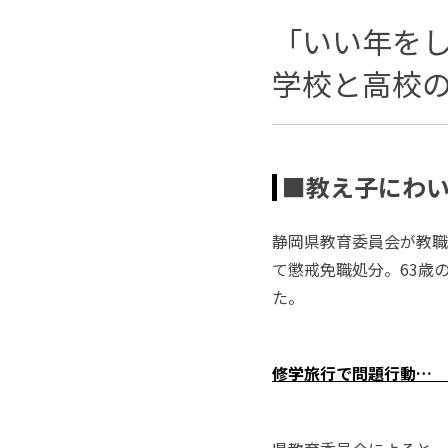
「いい年を
学校と高校
■教え子にわい
静岡県教育委員会が教職
て懲戒免職処分。63歳
た。
修学旅行で問題行動… 