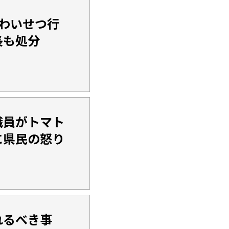
わいせつ行
長も処分
職員がトマト
に県民の怒り
れるべき事