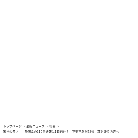
トップページ
最新ニュース
社会
驚きの多さ！ 静岡県の110番通報は1日何件？ 不要不急が23％ 耳を疑う内容も