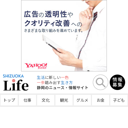
生活
に新しい
一色
一歩
踏み出す
生き方
静岡のニュース・情報サイト
トップ
仕事
文化
観光
グルメ
お金
子ども