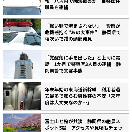
報 バス内で痴漢被害か 自称団体
職員を逮捕
「軽い罪で済まされない」 警察が
危機感抱く“あの大事件” 静岡県で
相次いで猫の頭部発見
「覚醒剤に手を出した」と上司に電
話 1か月で警察官3人目の逮捕 静
岡県警で異常事態
年末年始の東海道新幹線 利用者過
去最多で膨らむ男性客の不安「来年
度は大丈夫なのか…」
富士山と桜が共演 静岡県の絶景ス
ポット5選 アクセスや見頃もチェッ