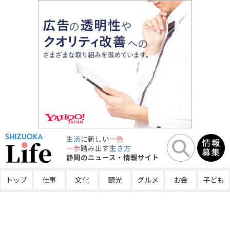
生活
に新しい
一色
一歩
踏み出す
生き方
静岡のニュース・情報サイト
トップ
仕事
文化
観光
グルメ
お金
子ども