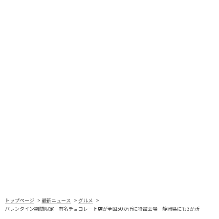
トップページ
最新ニュース
グルメ
バレンタイン期間限定 有名チョコレート店が全国50か所に特設会場 静岡県にも3か所