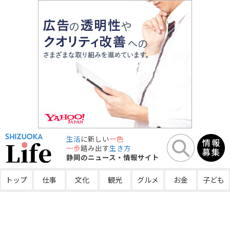
生活
に新しい
一色
一歩
踏み出す
生き方
静岡のニュース・情報サイト
トップ
仕事
文化
観光
グルメ
お金
子ども