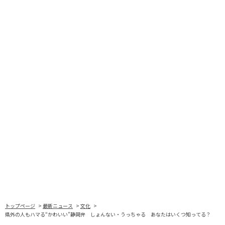
トップページ
最新ニュース
文化
県外の人もハマる“かわいい”静岡弁 しょんない・うっちゃる あなたはいくつ知ってる？