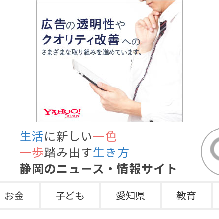
生活
に新しい
一色
一歩
踏み出す
生き方
静岡のニュース・情報サイト
お金
子ども
愛知県
教育