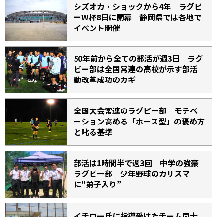
シズオカ・ショックから4年 ラグビ
ーW杯8日に開幕 静岡県では各地で
イベント開催
50年前から全ての部活が週3日 ラグ
ビー部は全国常連の高校が示す部活
動改革成功のカギ
全国大会常連のラグビー部 モチベ
ーション高める「ホース型」の褒め方
と叱る基準
部活は1時間半で週3回 中学の強豪
ラグビー部 少年野球のカリスマ
に“弟子入り”
イチロー氏に指導受けたチーム同士