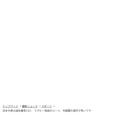
トップページ
最新ニュース
スポーツ
日本代表は過去最多16人 ラグビー独自のルール 外国籍の選手が多いワケ