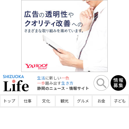
生活
に新しい
一色
一歩
踏み出す
生き方
静岡のニュース・情報サイト
トップ
仕事
文化
観光
グルメ
お金
子ども