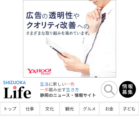
生活
に新しい
一色
一歩
踏み出す
生き方
静岡のニュース・情報サイト
トップ
仕事
文化
観光
グルメ
お金
子ども