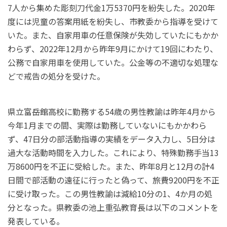
7人から集めた彫刻刀代金1万5370円を紛失した。2020年
度には児童の答案用紙を紛失し、市教委から指導を受けて
いた。また、自家用車の任意保険が失効していたにもかか
わらず、2022年12月から昨年9月にかけて19回にわたり、
公務で自家用車を使用していた。公金等の不適切な処理な
どで戒告の処分を受けた。
県立富岳館高校に勤務する54歳の男性教諭は昨年4月から
今年1月までの間、実際は勤務していないにもかかわら
ず、47日分の部活動指導の実績をデータ入力し、5日分は
過大な活動時間を入力した。これにより、特殊勤務手当13
万8600円を不正に受給した。また、昨年8月と12月の計4
日間で部活動の遠征に行ったと偽って、旅費9200円を不正
に受け取った。この男性教諭は減給10分の1、4か月の処
分となった。県教委の池上重弘教育長は以下のコメントを
発表している。