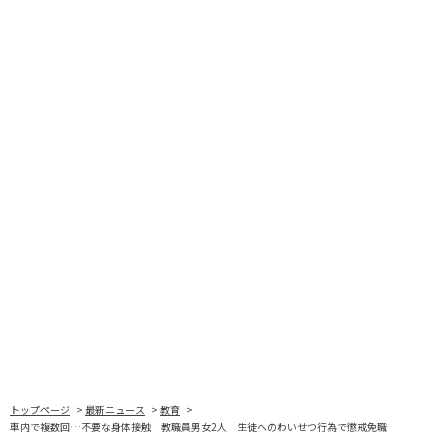
トップページ
最新ニュース
教育
車内で複数回…不要な身体接触 教職員男女2人 生徒へのわいせつ行為で懲戒免職