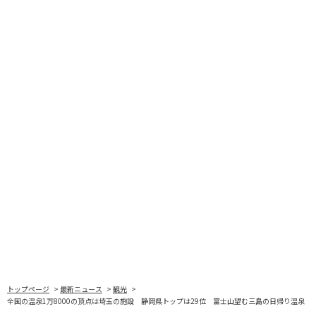
トップページ
最新ニュース
観光
全国の温泉1万8000の頂点は埼玉の施設 静岡県トップは29位 富士山望む三島の日帰り温泉