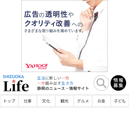
生活
に新しい
一色
一歩
踏み出す
生き方
静岡のニュース・情報サイト
トップ
仕事
文化
観光
グルメ
お金
子ども