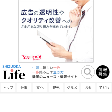
生活
に新しい
一色
一歩
踏み出す
生き方
静岡のニュース・情報サイト
トップ
仕事
文化
観光
グルメ
お金
子ども