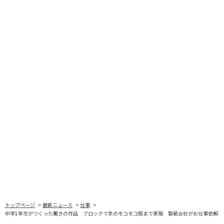
トップページ
最新ニュース
仕事
中学1年生がつくった驚きの作品 ブロックで羊のモコモコ感まで表現 製紙会社がお仕事依頼