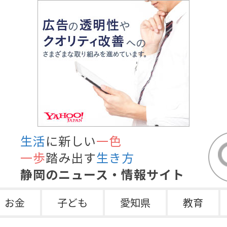
生活
に新しい
一色
一歩
踏み出す
生き方
静岡のニュース・情報サイト
お金
子ども
愛知県
教育