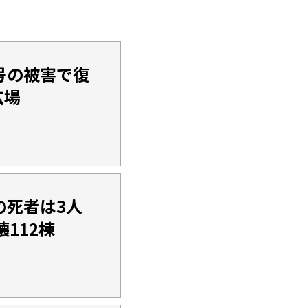
号の被害で復
広場
の死者は3人
112棟