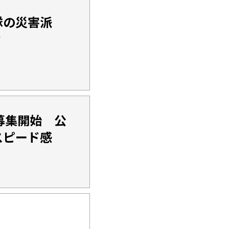
隊の災害派
？
募集開始 公
スピード感