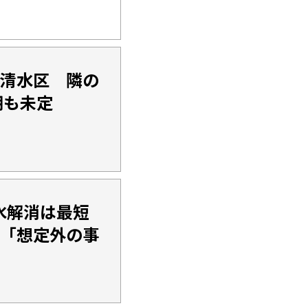
市清水区 隣の
期も未定
水解消は最短
る「想定外の事