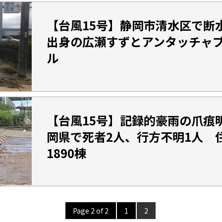
【台風15号】静岡市清水区で断
出身の広瀬すずとアンタッチャ
ル
【台風15号】記録的豪雨の爪痕
岡県で死者2人、行方不明1人 
1890棟
Page 2 of 2
1
2