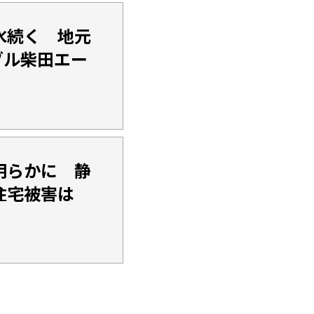
水続く 地元
ブル柴田エー
明らかに 静
住宅被害は