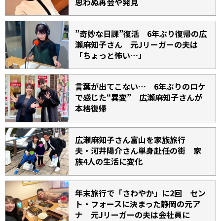
思わぬ再会や発見
”奇妙な日課”復活 6年ぶり復帰の広
瀬麻知子さん 元Jリーガーの夫は
「ちょっと怖い…」
言葉が出てこない… 6年ぶりのロケ
で感じた“異変” 広瀬麻知子さんが
本格復帰
広瀬麻知子さん富山を家族旅行
夫・河井陽介さん単身赴任の街 家
族4人の生活に変化
年末旅行で「さわやか」に2回 セン
ト・フォースに決まった静岡の元ア
ナ 元Jリーガーの夫は会社員に