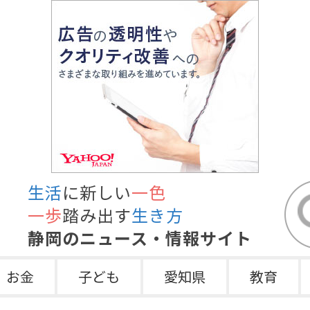
生活
に新しい
一色
一歩
踏み出す
生き方
静岡のニュース・情報サイト
お金
子ども
愛知県
教育