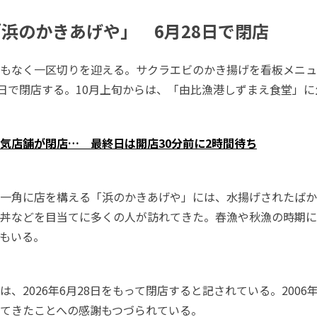
浜のかきあげや」 6月28日で閉店
もなく一区切りを迎える。サクラエビのかき揚げを看板メニュ
8日で閉店する。10月上旬からは、「由比漁港しずまえ食堂」
気店舗が閉店… 最終日は開店30分前に2時間待ち
一角に店を構える「浜のかきあげや」には、水揚げされたばか
丼などを目当てに多くの人が訪れてきた。春漁や秋漁の時期に
もいる。
、2026年6月28日をもって閉店すると記されている。2006
てきたことへの感謝もつづられている。