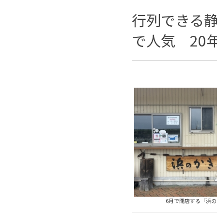
行列できる
で人気 20
6月で閉店する「浜