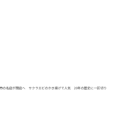
市の名店が閉店へ サクラエビのかき揚げで人気 20年の歴史に一区切り