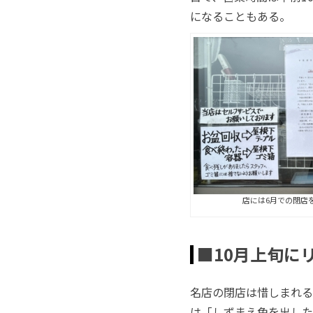
になることもある。
店には6月での閉店
■10月上旬に
名店の閉店は惜しまれる
は「しずまえ色を出した