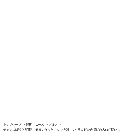
トップページ
最新ニュース
グルメ
チャンスは残り6日間 最後に食べたい人で行列 サクラエビかき揚げの名店が閉店へ