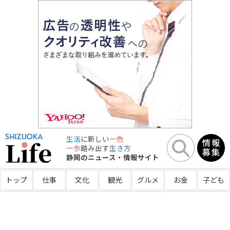
生活
に新しい
一色
一歩
踏み出す
生き方
静岡のニュース・情報サイト
トップ
仕事
文化
観光
グルメ
お金
子ども