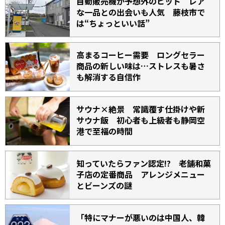
自動販売機が予想外のヒット レア
な一品との出会いも人気 藤枝市で
は“ちょっといい話”
高まるコーヒー需要 ロングセラー
商品の新しい味は…ストレスも暑さ
も解消する自信作
サウナ×絶景 常識覆す仕掛けや新
サウナ飯 初心者も上級者も静岡空
港で至福の時間
知っていたらファン認定!? 老舗和菓
子店の定番商品 アレンジメニュー
とビーンズの謎
「特にマナーが悪いのは中国人、韓