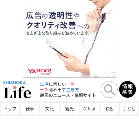
生活
に新しい
一色
一歩
踏み出す
生き方
静岡のニュース・情報サイト
トップ
仕事
文化
観光
グルメ
お金
子ども