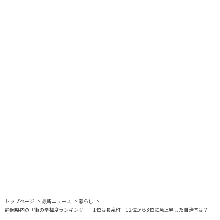
トップページ
最新ニュース
暮らし
静岡県内の「街の幸福度ランキング」 1位は長泉町 12位から3位に急上昇した自治体は？