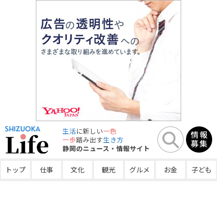
生活
に新しい
一色
一歩
踏み出す
生き方
静岡のニュース・情報サイト
トップ
仕事
文化
観光
グルメ
お金
子ども