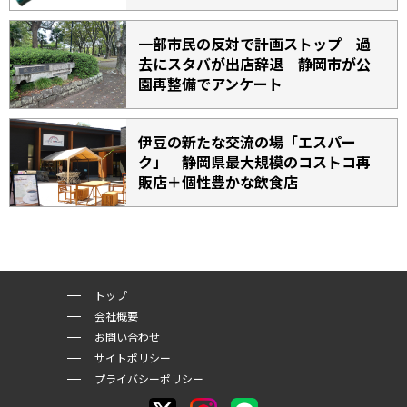
一部市民の反対で計画ストップ 過
去にスタバが出店辞退 静岡市が公
園再整備でアンケート
伊豆の新たな交流の場「エスパー
ク」 静岡県最大規模のコストコ再
販店＋個性豊かな飲食店
トップ
会社概要
お問い合わせ
サイトポリシー
プライバシーポリシー