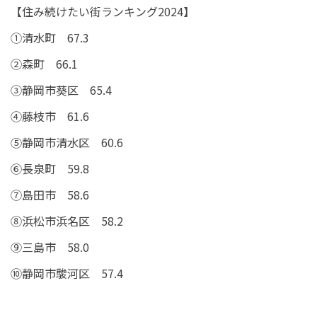
【住み続けたい街ランキング2024】
①清水町 67.3
②森町 66.1
③静岡市葵区 65.4
④藤枝市 61.6
⑤静岡市清水区 60.6
⑥長泉町 59.8
⑦島田市 58.6
⑧浜松市浜名区 58.2
⑨三島市 58.0
⑩静岡市駿河区 57.4