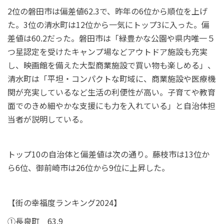
2位の磐田市は偏差値62.3で、昨年の6位から順位を上げ
た。3位の清水町は12位から一気にトップ3に入った。偏
差値は60.2だった。磐田市は「緑豊かな公園や県内唯一５
つ星認定を受けたキャンプ場などアウトドア施設も充実
し、映画館を備えた大型商業施設で買い物も楽しめる」、
清水町は「平坦・コンパクトな町域に、商業施設や医療機
関が充実しているなど生活の利便性が高い。子育てや教育
面でのきめ細やかな支援にも力を入れている」と自治体担
当者が説明している。
トップ10の自治体と偏差値は次の通り。藤枝市は13位か
ら6位、御前崎市は26位から9位に上昇した。
【街の幸福度ランキング2024】
①長泉町 63.9