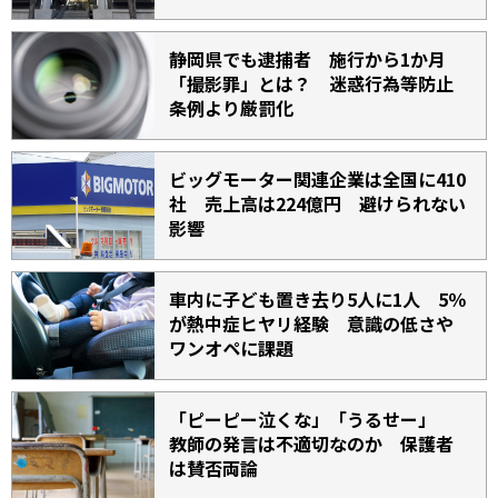
静岡県でも逮捕者 施行から1か月
「撮影罪」とは？ 迷惑行為等防止
条例より厳罰化
ビッグモーター関連企業は全国に410
社 売上高は224億円 避けられない
影響
車内に子ども置き去り5人に1人 5％
が熱中症ヒヤリ経験 意識の低さや
ワンオペに課題
「ピーピー泣くな」「うるせー」
教師の発言は不適切なのか 保護者
は賛否両論