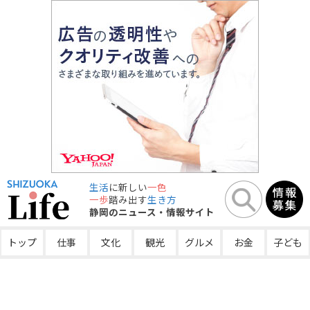
生活
に新しい
一色
一歩
踏み出す
生き方
静岡のニュース・情報サイト
トップ
仕事
文化
観光
グルメ
お金
子ども