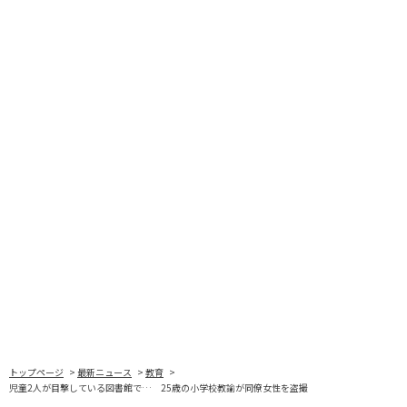
トップページ
最新ニュース
教育
児童2人が目撃している図書館で… 25歳の小学校教諭が同僚女性を盗撮