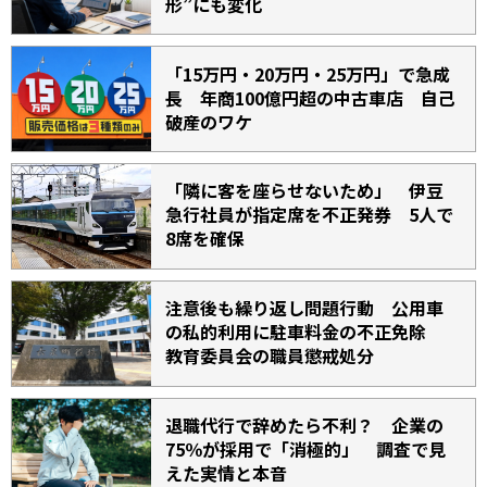
形”にも変化
「15万円・20万円・25万円」で急成
長 年商100億円超の中古車店 自己
破産のワケ
「隣に客を座らせないため」 伊豆
急行社員が指定席を不正発券 5人で
8席を確保
注意後も繰り返し問題行動 公用車
の私的利用に駐車料金の不正免除
教育委員会の職員懲戒処分
退職代行で辞めたら不利？ 企業の
75％が採用で「消極的」 調査で見
えた実情と本音