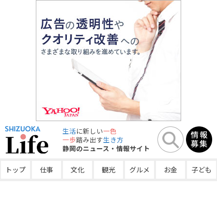
生活
に新しい
一色
一歩
踏み出す
生き方
静岡のニュース・情報サイト
トップ
仕事
文化
観光
グルメ
お金
子ども