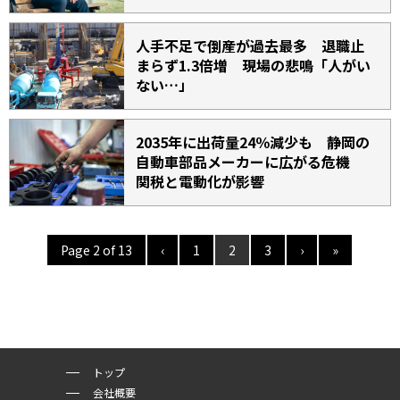
人手不足で倒産が過去最多 退職止
まらず1.3倍増 現場の悲鳴「人がい
ない…」
2035年に出荷量24％減少も 静岡の
自動車部品メーカーに広がる危機
関税と電動化が影響
Page 2 of 13
‹
1
2
3
›
»
トップ
会社概要