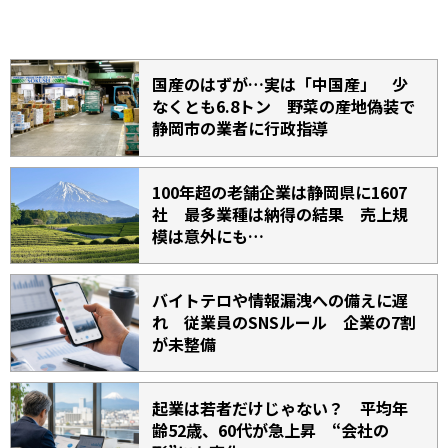
国産のはずが…実は「中国産」 少
なくとも6.8トン 野菜の産地偽装で
静岡市の業者に行政指導
100年超の老舗企業は静岡県に1607
社 最多業種は納得の結果 売上規
模は意外にも…
バイトテロや情報漏洩への備えに遅
れ 従業員のSNSルール 企業の7割
が未整備
起業は若者だけじゃない？ 平均年
齢52歳、60代が急上昇 “会社の